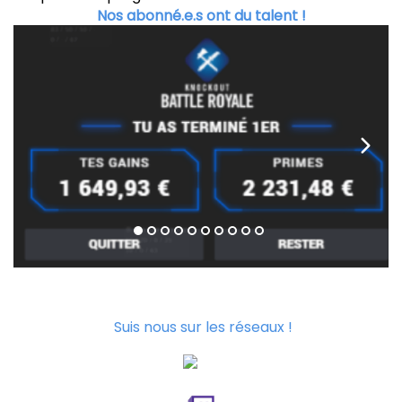
Nos abonné.e.s ont du talent !
Suis nous sur les réseaux !